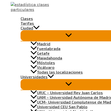
Ir
al
contenido
Clases
Tarifas
Ciudad
Madrid
Fuenlabrada
Getafe
Majadahonda
Móstoles
Vicálvaro
Todas las localizaciones
Universidades
URJC – Universidad Rey Juan Carlos
UAM – Universidad Autónoma de Madri
UCM- Universidad Complutense de Mad
Universidad CEU San Pablo